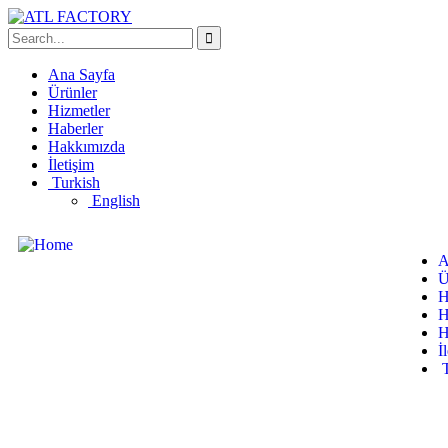
Ana Sayfa
Ürünler
Hizmetler
Haberler
Hakkımızda
İletişim
Turkish
English
A
Ü
H
H
H
İ