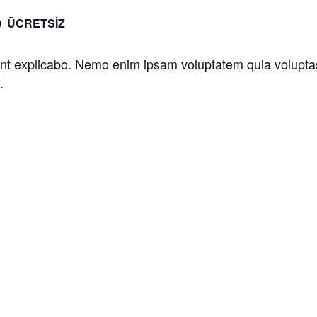
ÜCRETSIZ
0
unt explicabo. Nemo enim ipsam voluptatem quia voluptas s
.