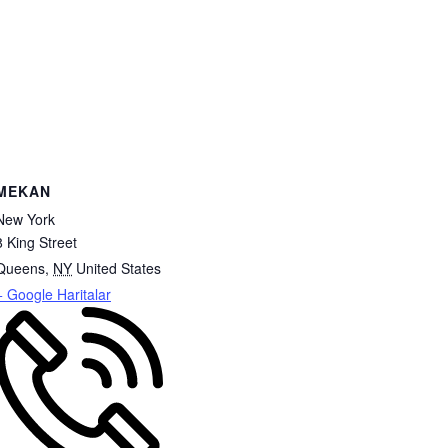
MEKAN
New York
8 King Street
Queens
,
NY
United States
+ Google Haritalar