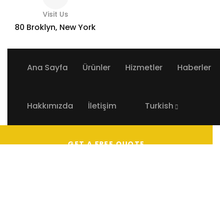
Visit Us
80 Broklyn, New York
Ana Sayfa
Ürünler
Hizmetler
Haberler
Hakkımızda
İletişim
Turkish
GET A FREE QUOTE