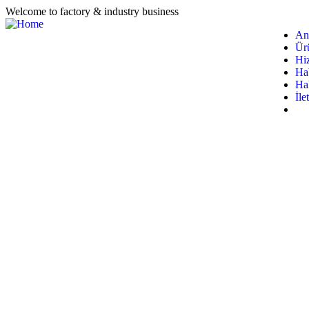
Welcome to factory & industry business
An
Ür
Hi
Ha
Ha
İle