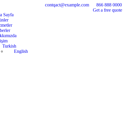
contqact@example.com
866 888 0000
Get a free quote
a Sayfa
ünler
zmetler
berler
kkımızda
tişim
Turkish
English