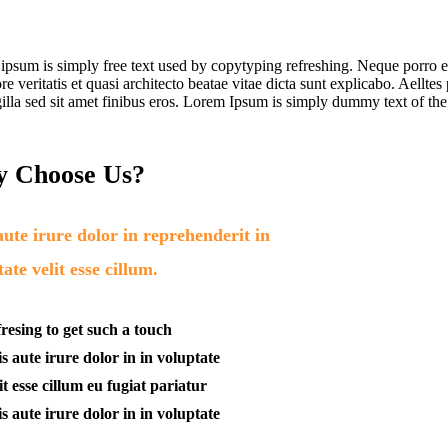
ipsum is simply free text used by copytyping refreshing. Neque porro 
re veritatis et quasi architecto beatae vitae dicta sunt explicabo. Aelltes
gilla sed sit amet finibus eros. Lorem Ipsum is simply dummy text of the 
 Choose Us?
aute irure dolor in reprehenderit in
ate velit esse cillum.
resing to get such a touch
s aute irure dolor in in voluptate
it esse cillum eu fugiat pariatur
s aute irure dolor in in voluptate