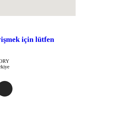
işmek için lütfen
TORY
rkiye