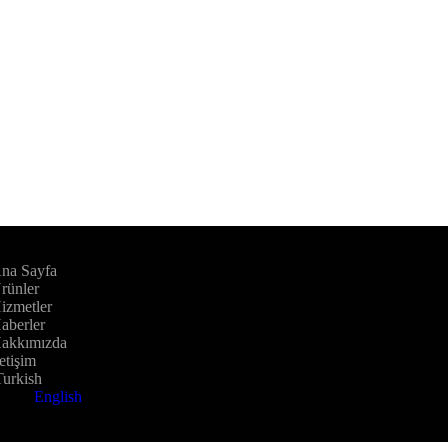
na Sayfa
rünler
izmetler
aberler
akkımızda
letişim
Turkish
English