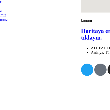
r
z
imiz
rınız
konum
Haritaya er
tıklayın.
ATL FAC
Antalya, Tü