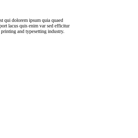
est qui dolorem ipsum quia quaed
 port lacus quis enim var sed efficitur
printing and typesetting industry.