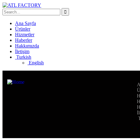
Ana Sayfa
Ürünler
Hizmetler
Haberler
Hakkımızda
İletişim
Turkish
English
A
Ü
H
H
H
İ