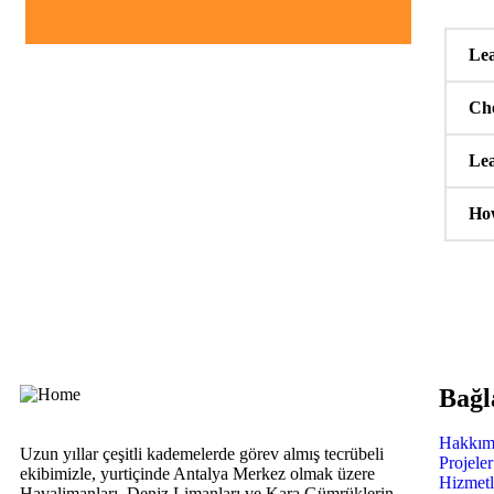
Lea
Che
Lea
How
Bağl
Hakkım
Uzun yıllar çeşitli kademelerde görev almış tecrübeli
Projeler
ekibimizle, yurtiçinde Antalya Merkez olmak üzere
Hizmetl
Havalimanları, Deniz Limanları ve Kara Gümrüklerin