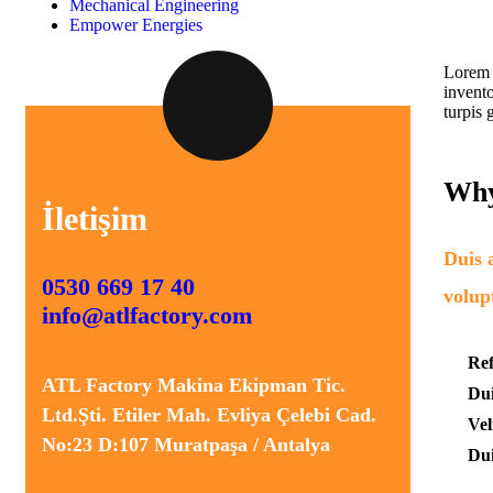
Mechanical Engineering
Empower Energies
Lorem 
invento
turpis 
Why
İletişim
Duis 
0530 669 17 40
volupt
info@atlfactory.com
Ref
ATL Factory Makina Ekipman Tic.
Dui
Ltd.Şti. Etiler Mah. Evliya Çelebi Cad.
Vel
No:23 D:107 Muratpaşa / Antalya
Dui