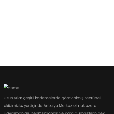
Uzun yıllar çeşitli kademelerde görev almış tecrübeli
ekibimizle, yurtiçinde Antalya Merkez olmak üzere
Havalimanları, Deniz Limanları ve Kara Gümrüklerin deki